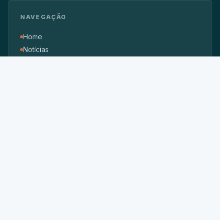
NAVEGAÇÃO
Home
Notícias
Sobre
Enviar notícia
Política Editorial
Privacidade
Política de Cookies
Correções e Retratações
Monetização e Transparência
Uso de Inteligência Artificial
Termos de Uso
EDITORIAS
Cidade