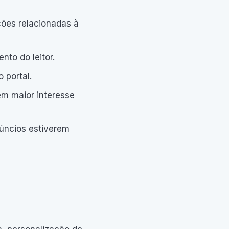
ções relacionadas à
to do leitor.
 portal.
êm maior interesse
núncios estiverem