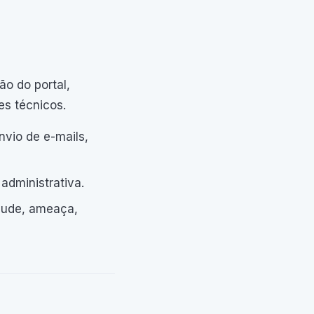
o do portal,
es técnicos.
nvio de e-mails,
administrativa.
raude, ameaça,