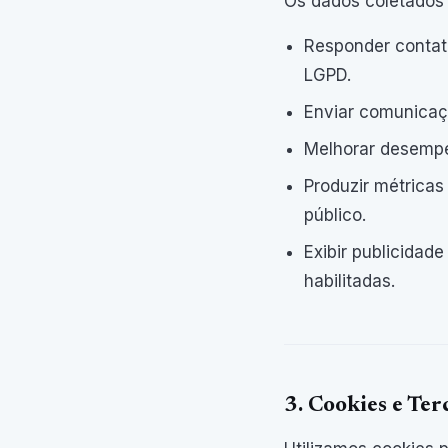
Os dados coletados p
Responder contato
LGPD.
Enviar comunicaçõ
Melhorar desempe
Produzir métricas
público.
Exibir publicidad
habilitadas.
3. Cookies e Ter