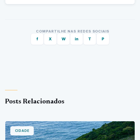
COMPARTILHE NAS REDES SOCIAIS
f
X
W
in
T
P
Posts Relacionados
CIDADE