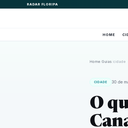
RADAR FLORIPA
HOME
CI
Home
/
Guias
/
cidade
30 de m
CIDADE
O qu
Cana