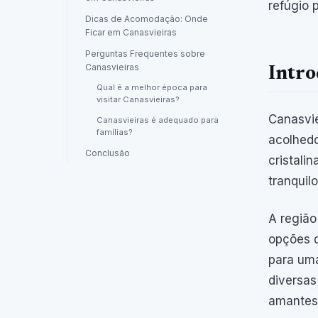
refúgio 
Dicas de Acomodação: Onde
Ficar em Canasvieiras
Perguntas Frequentes sobre
Canasvieiras
Intro
Qual é a melhor época para
visitar Canasvieiras?
Canasvie
Canasvieiras é adequado para
famílias?
acolhedo
Conclusão
cristali
tranquilo
A região
opções d
para uma
diversas
amantes 