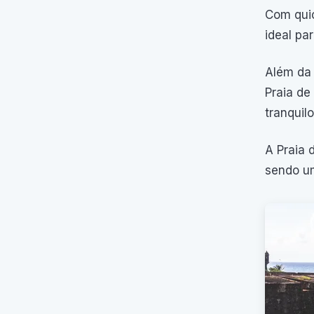
Com quio
ideal pa
Além da 
Praia de
tranquil
A Praia 
sendo um