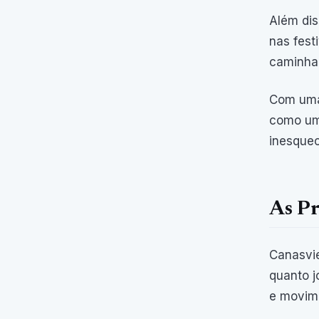
Além dis
nas fest
caminhad
Com uma 
como um 
inesquec
As Pr
Canasvie
quanto j
e movime