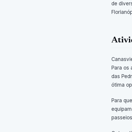
de diver
Florianóp
Ativi
Canasvie
Para os 
das Pedr
ótima op
Para que
equipame
passeios