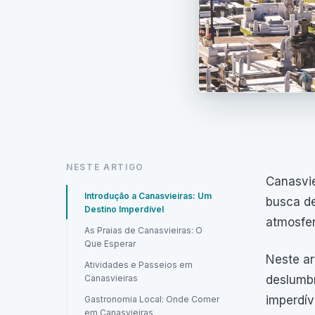
NESTE ARTIGO
Canasvie
Introdução a Canasvieiras: Um
busca de
Destino Imperdível
atmosfer
As Praias de Canasvieiras: O
Que Esperar
Neste ar
Atividades e Passeios em
Canasvieiras
deslumbr
imperdív
Gastronomia Local: Onde Comer
em Canasvieiras