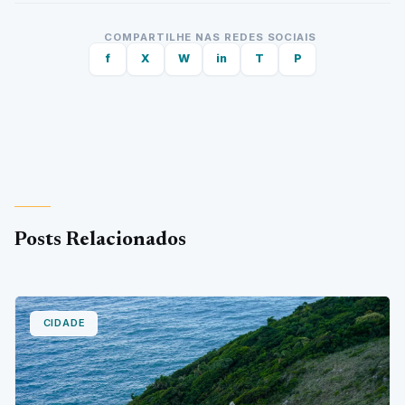
COMPARTILHE NAS REDES SOCIAIS
f
X
W
in
T
P
Posts Relacionados
CIDADE